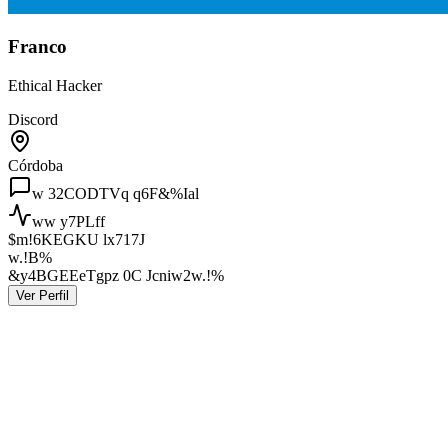
Franco
Ethical Hacker
Discord
Córdoba
w 32CODTVq q6F&%Ial
ww y7PLff
$m!6KEGKU lx717J
w.!B%
&y4BGEEeTgpz 0C Jcniw2
w.!%
Ver Perfil