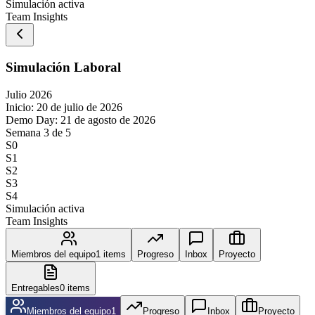
Simulación activa
Team Insights
Simulación Laboral
Julio 2026
Inicio:
20 de julio de 2026
Demo Day:
21 de agosto de 2026
Semana
3
de
5
S
0
S
1
S
2
S
3
S
4
Simulación activa
Team Insights
Miembros del equipo
1
items
Progreso
Inbox
Proyecto
Entregables
0
items
Miembros del equipo
1
Progreso
Inbox
Proyecto